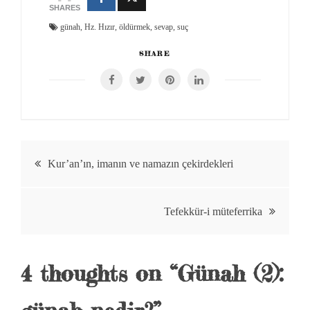
SHARES
günah
,
Hz. Hızır
,
öldürmek
,
sevap
,
suç
SHARE
Yazı
Kur’an’ın, imanın ve namazın çekirdekleri
gezinmesi
Tefekkür-i müteferrika
4 thoughts on “
Günah (2):