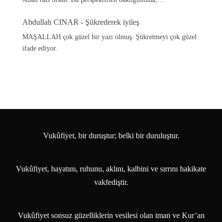
Abdullah CINAR
-
Şükrederek iyileş
MAŞALLAH çok güzel bir yazı olmuş. Şükretmeyi çok güzel
ifade ediyor.
Vukûfiyet, bir duruştur; belki bir duruluştur.
Vukûfiyet, hayatını, ruhunu, aklını, kalbini ve sırrını hakikate
vakfediştir.
Vukûfiyet sonsuz güzelliklerin vesilesi olan iman ve Kur’an