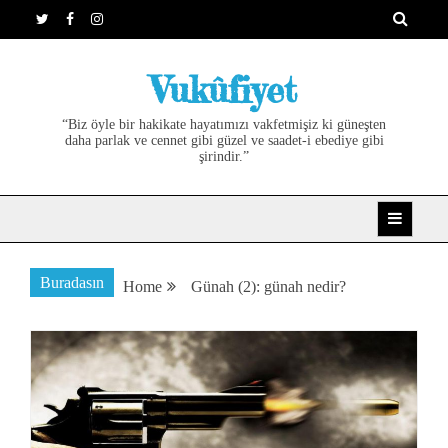
Skip
to
content
Vukûfiyet
“Biz öyle bir hakikate hayatımızı vakfetmişiz ki güneşten
daha parlak ve cennet gibi güzel ve saadet-i ebediye gibi
şirindir.”
Buradasın
Home
Günah (2): günah nedir?