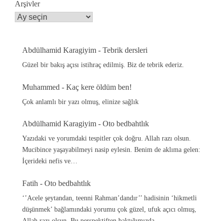
Arşivler
Abdülhamid Karagiyim
-
Tebrik dersleri
Güzel bir bakış açısı istihraç edilmiş. Biz de tebrik ederiz.
Muhammed
-
Kaç kere öldüm ben!
Çok anlamlı bir yazı olmuş, elinize sağlık
Abdülhamid Karagiyim
-
Oto bedbahtlık
Yazıdaki ve yorumdaki tespitler çok doğru. Allah razı olsun.
Mucibince yaşayabilmeyi nasip eylesin. Benim de aklıma gelen:
İçerideki nefis ve…
Fatih
-
Oto bedbahtlık
‘’Acele şeytandan, teenni Rahman’dandır’’ hadisinin ‘hikmetli
düşünmek’ bağlamındaki yorumu çok güzel, ufuk açıcı olmuş,
Allah razı olsun. Bu perspektiften baktığımızda,…