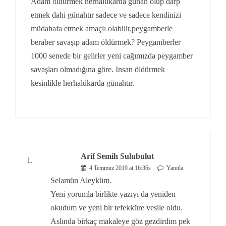
Adam öldürmek herhalükarda günah olup darp
etmek dahi günahtır sadece ve sadece kendinizi
müdahafa etmek amaçlı olabilir.peygamberle
beraber savaşıp adam öldürmek? Peygamberler
1000 senede bir gelirler yeni cağımızda peygamber
savaşları olmadığına göre. Insan öldürmek
kesinlikle herhalükarda günahtır.
Arif Semih Sulubulut
4 Temmuz 2019 at 16:36s
Yanıtla
Selamün Aleyküm.
Yeni yorumla birlikte yazıyı da yeniden
okudum ve yeni bir tefekküre vesile oldu.
Aslında birkaç makaleye göz gezdirdim pek