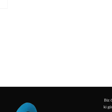
Biz ö
ki gü