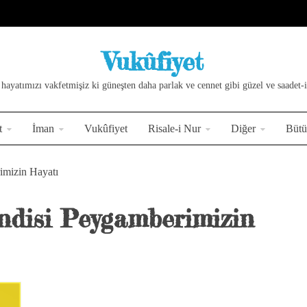
Vukûfiyet
 hayatımızı vakfetmişiz ki güneşten daha parlak ve cennet gibi güzel ve saadet-i 
t
İman
Vukûfiyet
Risale-i Nur
Diğer
Bütü
imizin Hayatı
ndisi Peygamberimizin