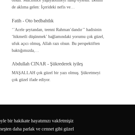
olsun. Mucibince yaşayabilmeyi nasip eylesin. Benim
de aklıma gelen: İçerideki nefis ve…
Fatih
-
Oto bedbahtlık
‘’Acele şeytandan, teenni Rahman’dandır’’ hadisinin
‘hikmetli düşünmek’ bağlamındaki yorumu çok güzel,
ufuk açıcı olmuş, Allah razı olsun. Bu perspektiften
baktığımızda,…
Abdullah CINAR
-
Şükrederek iyileş
MAŞALLAH çok güzel bir yazı olmuş. Şükretmeyi
çok güzel ifade ediyor.
yle bir hakikate hayatımızı vakfetmişiz
neşten daha parlak ve cennet gibi güzel