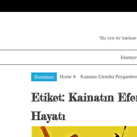
Skip
to
content
“Biz öyle bir hakikate
İslamiye
Home
Kainatın Efendisi Peygamber
Buradasın
Etiket:
Kainatın Efe
Hayatı