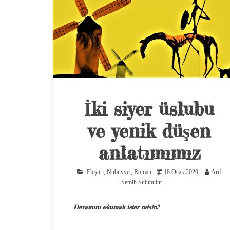
İki siyer üslubu
ve yenik düşen
anlatımımız
Eleştiri
,
Nübüvvet
,
Roman
18 Ocak 2020
Arif
Semih Sulubulut
Devamını okumak ister misin?